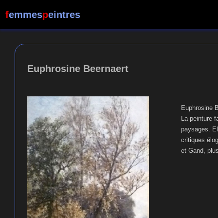
f
emmes
p
eintres
Euphrosine Beernaert
Euphrosine Be
La peinture f
paysages. El
critiques élo
et Gand, plus