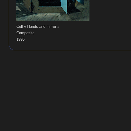
Cell « Hands and mirror »
Composite
1995