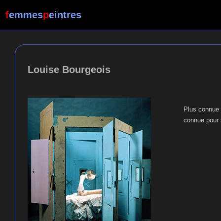
f
emmes
p
eintres
Louise Bourgeois
Plus connue a
connue pour s