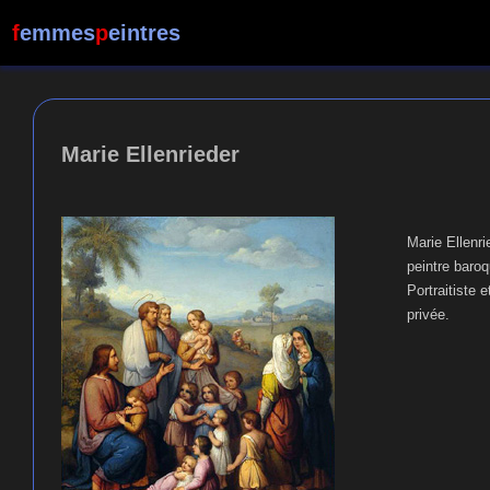
f
emmes
p
eintres
Marie Ellenrieder
Marie Ellenri
peintre baro
Portraitiste 
privée.