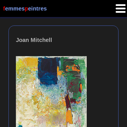
f
emmes
p
eintres
Joan Mitchell