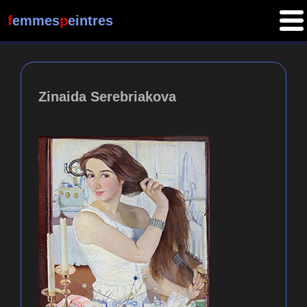
f
emmes
p
eintres
Zinaida Serebriakova