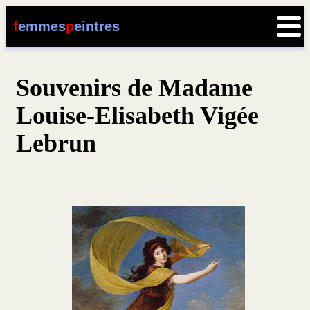
f
emmes
p
eintres
Souvenirs de Madame
Louise-Elisabeth Vigée
Lebrun