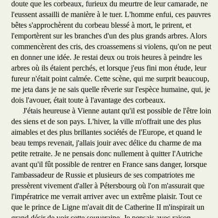
doute que les corbeaux, furieux du meurtre de leur camarade, ne
l'eussent assailli de manière à le tuer. L'homme enfui, ces pauvres
bêtes s'approchèrent du corbeau blessé à mort, le prirent, et
l'emportèrent sur les branches d'un des plus grands arbres. Alors
commencèrent des cris, des croassemens si violens, qu'on ne peut
en donner une idée. Je restai deux ou trois heures à peindre les
arbres où ils étaient perchés, et lorsque j'eus fini mon étude, leur
fureur n'était point calmée. Cette scène, qui me surprit beaucoup,
me jeta dans je ne sais quelle rêverie sur l'espèce humaine, qui, je
dois l'avouer, était toute à l'avantage des corbeaux.
J'étais heureuse à Vienne autant qu'il est possible de l'être loin
des siens et de son pays. L'hiver, la ville m'offrait une des plus
aimables et des plus brillantes sociétés de l'Europe, et quand le
beau temps revenait, j'allais jouir avec délice du charme de ma
petite retraite. Je ne pensais donc nullement à quitter l'Autriche
avant qu'il fût possible de rentrer en France sans danger, lorsque
l'ambassadeur de Russie et plusieurs de ses compatriotes me
pressèrent vivement d'aller à Pétersbourg où l'on m'assurait que
l'impératrice me verrait arriver avec un extrême plaisir. Tout ce
que le prince de Ligne m'avait dit de Catherine II m'inspirait un
grand désir de voir cette souveraine. Je pensais avec raison,