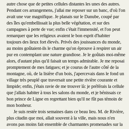
autre chose que de petites cellules distantes les unes des autres.
Pendant ces arrangemens, j'allai me reposer sur un banc, d'où l'on
avait une vue magnifique. Je planais sur le Danube, coupé par
des îles qu'embellissait la plus belle végétation, et sur des
campagnes à perte de vue; enfin c'était l'immensité, et l'on peut
remarquer que les religieux avaient le bon esprit d'habiter
toujours des lieux fort élevés. Privés des jouissances du monde,
au moins goûtaient-ils le charme qu'on éprouve à respirer un air
pur en contemplant une nature grandiose. Je le goûtais moi-même
alors, d'autant plus qu'il faisait un temps admirable. Je me reposai
promptement de mes fatigues; et je courus de l'autre côté de la
montagne, où, de la lisière d'un bois, j'apercevais dans le fond un
village très peuplé que traversait une petite rivière courante et
limpide; enfin, j'étais ravie de me trouver là: je préférais la cellule
que j'allais habiter à tous les salons du monde, et je bénissais ce
bon prince de Ligne en regrettant bien qu'il ne fût pas témoin de
mon bonheur.
Je suis restée trois semaines dans ce beau lieu. M. de Rivière,
plus citadin que moi, allait souvent à la ville, mais nous n'en
avons pas moins fait ensemble de charmantes promenades sur la