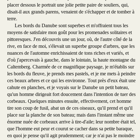
placer dessous le portrait une jolie petite paire de souliers, qui,
disait-il aux grands parens, venaient de s'échapper et de tomber à
terre.
Les bords du Danube sont superbes et m'offraient tous les
moyens de satisfaire mon goût pour les promenades solitaires et
pittoresques. J'en découvris une un jour, où, de l'autre côté de la
rive, en face de moi, s'élevait un superbe groupe d'arbres, que les
nuances de l'automne enrichissaient de tons riches et variés, et
d'où j'apercevais à gauche, dans le lointain, la haute montagne du
Caltemberg. Charmée de ce magnifique paysage, je m'établis sur
les bords du fleuve, je prends mes pastels, et je me mets à peindre
ces beaux arbres et ce qui les environne. Tout près d'eux était une
cahute en planches, et je voyais sur le Danube un petit bateau,
qu'un homme dirigeait fort doucement dans l'intention de tuer des
corbeaux. Quelques minutes ensuite, effectivement, cet homme
tire son coup de fusil, abat un de ces oiseaux, qu'il prend et qu'il
place sur la planche de son bateau; mais dans l'instant même une
énorme nuée de corbeaux arrive à tire-d'aile; leur nombre était tel,
que l'homme eut peur et courut se cacher dans sa petite baraque,
en quoi je pense qu'il agit prudemment; car je n'ai pas le moindre