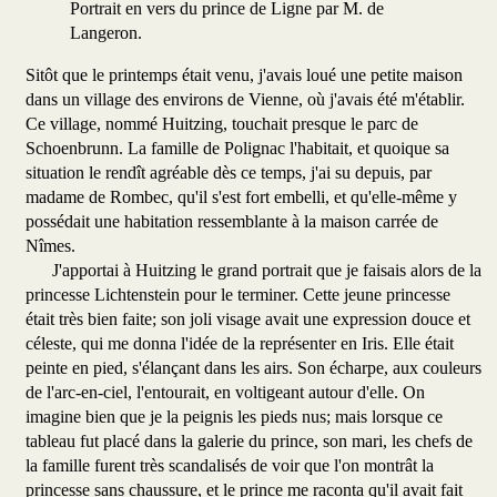
Portrait en vers du prince de Ligne par M. de
Langeron.
Sitôt que le printemps était venu, j'avais loué une petite maison
dans un village des environs de Vienne, où j'avais été m'établir.
Ce village, nommé Huitzing, touchait presque le parc de
Schoenbrunn. La famille de Polignac l'habitait, et quoique sa
situation le rendît agréable dès ce temps, j'ai su depuis, par
madame de Rombec, qu'il s'est fort embelli, et qu'elle-même y
possédait une habitation ressemblante à la maison carrée de
Nîmes.
J'apportai à Huitzing le grand portrait que je faisais alors de la
princesse Lichtenstein pour le terminer. Cette jeune princesse
était très bien faite; son joli visage avait une expression douce et
céleste, qui me donna l'idée de la représenter en Iris. Elle était
peinte en pied, s'élançant dans les airs. Son écharpe, aux couleurs
de l'arc-en-ciel, l'entourait, en voltigeant autour d'elle. On
imagine bien que je la peignis les pieds nus; mais lorsque ce
tableau fut placé dans la galerie du prince, son mari, les chefs de
la famille furent très scandalisés de voir que l'on montrât la
princesse sans chaussure, et le prince me raconta qu'il avait fait